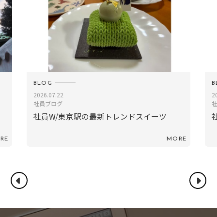
BLOG
2026.02.06
社員ブログ
社員TN／ゆったり、京都
ORE
MORE