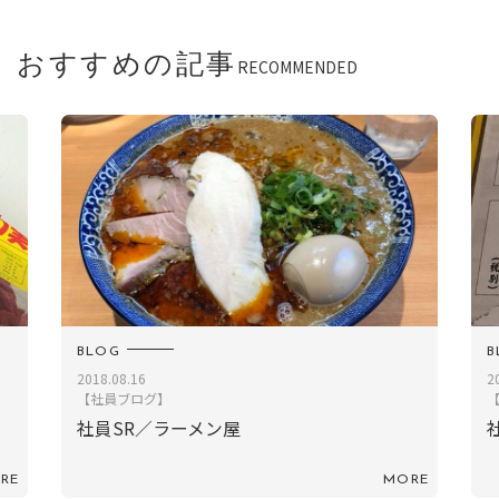
おすすめの記事
RECOMMENDED
BLOG
2018.02.13
【社員ブログ】
ン屋
社員TM／バレンタインと
MORE