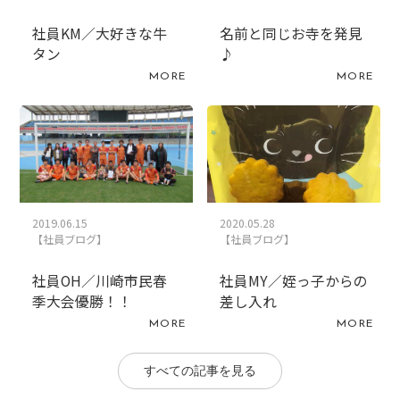
社員KM／大好きな牛
名前と同じお寺を発見
タン
♪
MORE
MORE
2019.06.15
2020.05.28
【社員ブログ】
【社員ブログ】
社員OH／川崎市民春
社員MY／姪っ子からの
季大会優勝！！
差し入れ
MORE
MORE
すべての記事を見る