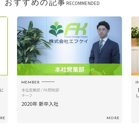
おすすめの記事
RECOMMENDED
INFORMATION
【TOPインタビュー】「損得ではなく“人としての正
しさ”を」に共感...
MORE
MORE