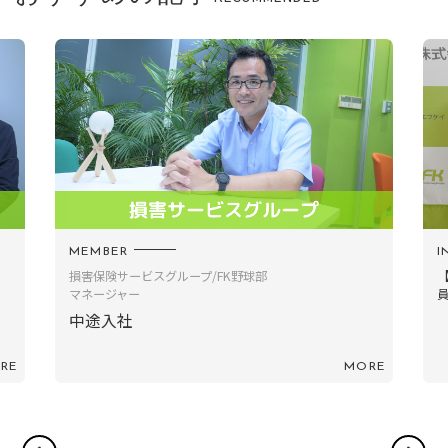
INFORMATION
M
【若手社員座談会】新たな一歩を踏み出す – 若手社
本
員3名が語る就職...
RE
MORE