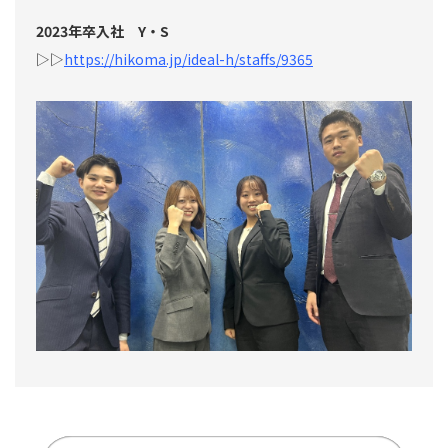
2023年卒入社 Y・S
▷▷
https://hikoma.jp/ideal-h/staffs/9365