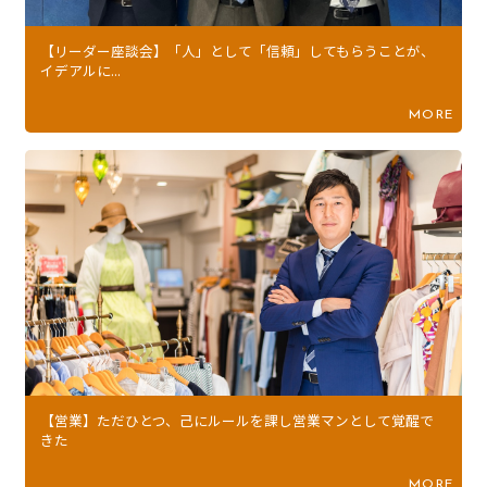
【リーダー座談会】「人」として「信頼」してもらうことが、
イデアルに...
MORE
【営業】ただひとつ、己にルールを課し営業マンとして覚醒で
きた
MORE