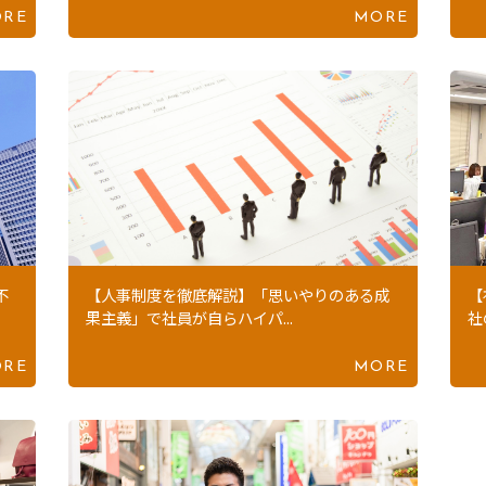
RE
MORE
不
【人事制度を徹底解説】「思いやりのある成
【
果主義」で社員が自らハイパ...
社
RE
MORE