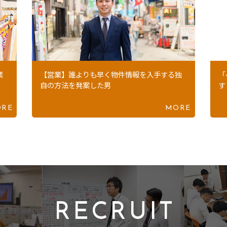
業
【営業】誰よりも早く物件情報を入手する独
「
自の方法を発案した男
す
RE
MORE
RECRUIT