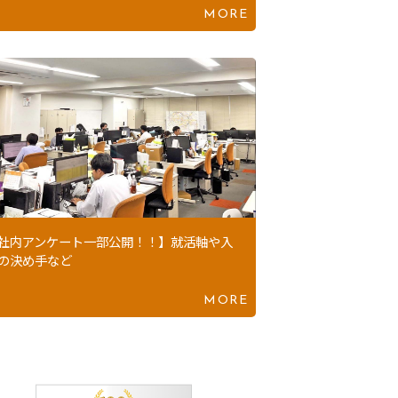
MORE
社内アンケート一部公開！！】就活軸や入
の決め手など
MORE