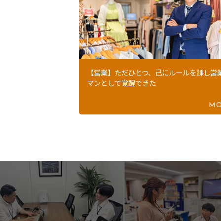
【営業】ただひとつ、己にルールを課し営
マンとして覚醒できた
MO