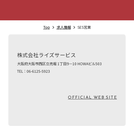
その他、下記制度を用意しています。
・資格取得支援（資格取得までの費用は全額会社負担）
・書籍購入支援（半期面談で定めた個人目標に合致する範
囲）
・外部研修手当（年5回まで、外部の1日研修費を会社負
Top
求人情報
SES営業
担）
試用期間
3ヵ月（待遇、条件に変更はございません）
株式会社ライズサービス
大阪府大阪市西区立売堀 1丁目9－10 HOWAビル503
契約期間
TEL：06-6125-5923
期間の定めなし
OFFICIAL WEB SITE