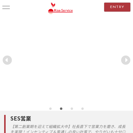
ENTRY
SES営業
【第二創業期を迎えて組織拡大中】社長直下で営業力を磨き、成長
を実現！インセンティブ＆風通しの良い社風で、やりがいも十分◎