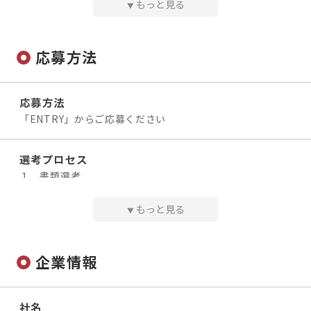
・代理店営業
もっと見る
▼
・新規開拓営業
アクセス
・深耕営業
＜アクセス＞
応募方法
・インサイドセールス
・Osaka Metro御堂筋線/四つ橋線/中央線「本町」駅 23番
・コンサルティング営業 などの多種多様な営業経験
出口から徒歩4分
を活かせます。
・Osaka Metro長堀鶴見緑地線「西大橋駅」から徒歩7分
応募方法
※経験年数も不問！第二新卒も歓迎！
◆ 備考
「ENTRY」からご応募ください
※転居を伴う転勤はありません。
※リモートワーク制度も導入しています。
選考プロセス
１．書類選考
２．面接（1回）
給与
３．内定
もっと見る
【月給】¥230,000〜
▼
※面接日、入社日は希望を考慮いたします。
※別途、業績に応じたインセンティブと各種手当支給
※勤務中の方は、土日の面接もOK
※オンライン面接OK
企業情報
◆ 昇給・賞与
・昇給：年1回（6月）
・賞与：インセンティブ報酬を年2回支給
問い合わせ先
└ 6月…12月～5月までのインセンティブ合計を支給
社名