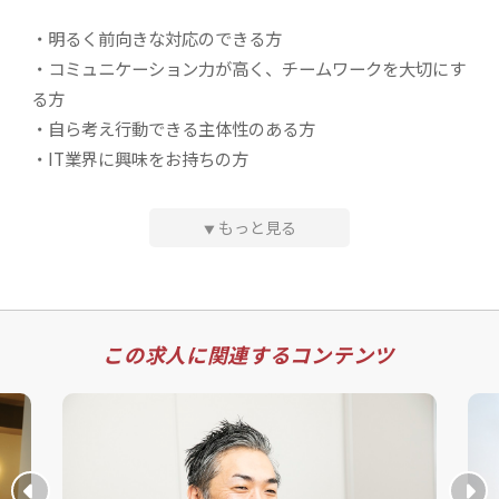
力・ヒューマンスキルも高いシステムエンジニアが多く活
業期ならではのやりがいを得られるでしょう！
・明るく前向きな対応のできる方
躍。そのため、多くのクライアントから「ライズサービス
・コミュニケーション力が高く、チームワークを大切にす
に任せておけば安心」と厚い信頼を寄せられています。時
る方
具体的には
には、他社のエンジニアの指導や調整を任されるほど！強
・自ら考え行動できる主体性のある方
固な信頼関係を築けているため、クライアントに一歩踏み
・開発プロジェクトの獲得
・IT業界に興味をお持ちの方
込んだ提案も可能です。表面的なお付き合いとは一線を画
・クライアントとの関係性構築
・知識を積極的に学ぶ姿勢のある方
し、より良いものを共に作り上げるやりがいを感じられる
・クライアントとエンジニアのマッチング
・エンジニアの定期的なフォローアップ
・顧客志向で柔軟な対応ができる方
でしょう。
もっと見る
▼
・パートナー企業の新規開拓および協力関係の強化
など
★女性のITエンジニアが増えており、女性管理職も在籍
★【POINT：03】風通しの良い環境
「女性が活躍していける会社」を目指しており、女性社員
現在の営業チームは、営業担当の男性2名＋代表直轄の営
★目先の利益を追う営業は行いません
たちに寄り添いながら会社づくりに貢献してくださる方を
業担当1名。現在のメンバーとは異なる視点・コミュニケ
当社が営業で大切にしているのは、クライアントと長
この求人に関連するコンテンツ
歓迎します。
ーションスキルを持った方を新たに迎えることで、営業チ
期的な信頼関係を築くこと。クライアントとWin-Win
ームの多様性を高めていきたいと考え、今回の募集に至り
の関係を築くことで、中長期的にみれば当社の利益も
★採用は素直さを重視
ました。一人ひとりの考えや志向を尊重する風土が醸成さ
大きくなっていくと考えています。当社のリピート率
の高さには、ビジネス相手と共に成長していく姿勢も
素直さとは、自主的に考えて行動を起こすこと。例えば
れており、積極的な意見の発信・提案は大歓迎！あなたら
寄与しているといえるでしょう。
「任された仕事は挑戦してみる」「知識を増やそうと勉強
しい活躍に期待しています。