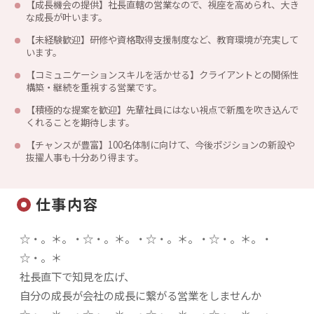
【成長機会の提供】社長直轄の営業なので、視座を高められ、大き
な成長が叶います。
【未経験歓迎】研修や資格取得支援制度など、教育環境が充実して
います。
【コミュニケーションスキルを活かせる】クライアントとの関係性
構築・継続を重視する営業です。
【積極的な提案を歓迎】先輩社員にはない視点で新風を吹き込んで
くれることを期待します。
【チャンスが豊富】100名体制に向けて、今後ポジションの新設や
抜擢人事も十分あり得ます。
仕事内容
☆・。＊。・☆・。＊。・☆・。＊。・☆・。＊。・
☆・。＊
社長直下で知見を広げ、
自分の成長が会社の成長に繋がる営業をしませんか
☆・。＊。・☆・。＊。・☆・。＊。・☆・。＊。・