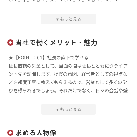
☆・。＊
もっと見る
▼
★早いスピードで進化するITベンチャー
当社は2010年の設立以来、大手Sierや官公庁、上場企業
当社で働くメリット・魅力
を含むクライアントから、受託開発やSESの依頼を受けて
実績を積み重ねてきました。元々得意としていたWeb系
★【POINT：01】社長の直下で学べる
アプリケーションやオープン系のアプリケーションの開発
社長直轄の営業として、当面の間は社長とともにクライア
だけにとどまらず、制御系ソフトウェアの開発もスター
ント先を訪問します。提案の意図、経営者としての視点な
ト。近年では「IoT」「VR」「AI」などの最先端技術を用
どを都度丁寧に教えてもらえるので、営業として多くの学
いた分野にもいち早く参入しています。
びを得られるでしょう。それだけでなく、日々の会話や壁
打ちを通じて視座を高めることができ、社会人としてもス
★100名体制に向けた第二創業期に突入
テップアップしていけます。
世の中に新しい価値を提供できるような会社へ、組織規模
もっと見る
▼
の拡大を進めている当社。その一環で、5年後・10年後の
★【POINT：02】介在価値の高い営業
ビジョンを踏まえて、受託開発案件の獲得に注力していま
求める人物像
当社では、技術力はもちろんのこと、コミュニケーション
す。営業が活躍するほど、会社の成長が加速する。第二創