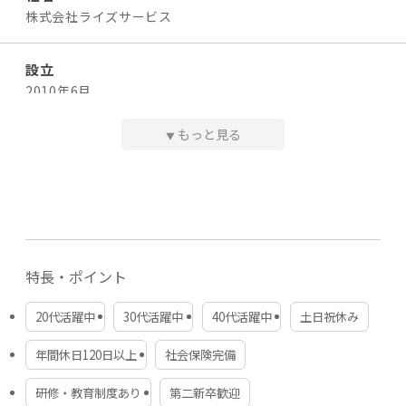
株式会社ライズサービス：採用担当 南
└ 12月…6月～11月までのインセンティブ合計を支給
株式会社ライズサービス
☎：06-6125-5923（対応時間 9：00～18：00）
✉：a-minami@riseservice.co.jp
◆ 諸手当
・交通費：全額支給
設立
・役職手当：1～5万円/月
2010年6月
・住宅手当：1人暮らしの場合 1万円/月
・業績に応じたインセンティブ
もっと見る
▼
資本金
1,000万円
勤務時間
9:00〜18:00（休憩1時間）
★会社全体で残業は極力減らす方針です。ワークライフバ
代表者・役員
ランスを大切にできます。
南 篤志
特長・ポイント
休日・休暇
従業員数
【年間休日120日以上】
38人
20代活躍中
30代活躍中
40代活躍中
土日祝休み
・完全週休2日制（土日祝休み）
年間休日120日以上
社会保険完備
・年末年始休暇（12月30日～1月3日）
本社所在地
・夏期休暇
大阪市西区立売堀1-9-10 HOWAビル503
・GW
研修・教育制度あり
第二新卒歓迎