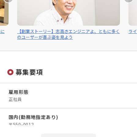
する」など、自分で動こうとする姿勢のある人は必ず成長
★エンジニアと向き合う時間も大切に
していけますので、未経験の方も是非ご応募ください！
★【POINT：04】豊富なチャンス
「エンジニアファースト」を掲げる当社では、エンジ
組織規模拡大に伴い、マネジメント体制の再構築を進めて
ニアがやりがいを感じられる案件をアテンドすること
います。100名体制へと駆け上がっている最中ですから、
ンに
【創業ストーリー】志高きエンジニアよ、ともに多く
ライ
も、営業の役割の1つと位置づけています。エンジニ
のユーザーが喜ぶ姿を見よう
必須条件・スキル
責任ある役職・ポジションを任されたり、仕事の裁量を与
アが存分に力を発揮することは、エンドユーザーに価
えられる機会は今後も増えていくことでしょう！女性や20
値を届けることになり、最終的に顧客満足度の向上に
経験不問
繋がると考えています。
販売・サービス・接客など前職の業界・職種は問いま
代の若手を管理職に抜擢した実績もあります。志向に応じ
せん。
たキャリアアップを早く実現させたい方にピッタリな環境
★SES営業を社長がイチから教えます
募集要項
です。
営業チームを設けており、先輩社員もしくは社長の営
歓迎条件・スキル
業に同行する機会も豊富な当社。今回採用する方は社
何らかの営業経験がある方は歓迎
長直轄となりますので、社長と一緒に現場を回り、基
雇用形態
本的な営業姿勢を学べます。さらには、クライアント
正社員
★営業の種類やジャンルは不問
との会話の進め方や提案の仕方など、すぐに活かせる
・IT営業
営業テクニックを身につけることも可能。経験やスキ
・法人営業（BtoB）
国内(勤務地指定あり)
ルに不安のある方もご安心ください。
・個人営業（BtoC）
〒550-0012
大阪府大阪市西区立売堀 1丁目9－10 HOWAビル503
・ルート営業