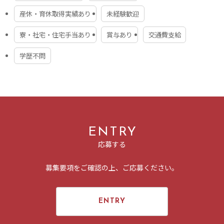
・有給休暇
・介護休暇
産休・育休取得実績あり
未経験歓迎
拠点所在地
・育休/産休
・慶弔休暇など
支社：東京都港区浜松町1-9-11 浜松町55ビル4F（東京支
寮・社宅・住宅手当あり
賞与あり
交通費支給
社）
★性別を問わず産休や育休の取得実績が増えています。
学歴不問
待遇・福利厚生
会社HP
・社会保険完備（雇用、労災、健康、厚生年金）
https://riseservice.co.jp/
・退職金制度
・健康診断
・社員旅行
・リモートワーク制度
ENTRY
・受動喫煙対策：あり（原則屋内禁煙)
応募する
研修・教育制度
募集要項をご確認の上、ご応募ください。
・入社時研修
・定期的なスキルアップ研修
IT業界の専門知識の習得に加えて、人から信頼されるヒュ
ENTRY
ーマンスキルの向上を図る研修を行っています。