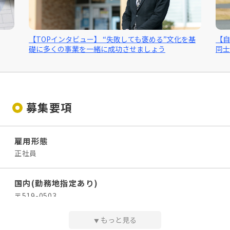
相手を思いやる「共感運転」の考え方を伝え、交通事故を
減らし、地域社会に貢献しています。
失敗しても褒める”文化を基
【自動車教習所／指導員対談】受講者に
功させましょう
同士でも「努力を認める」自動車スクー
◆ 未経験からでも成長できる
現在活躍している社員の中には異業種から転職した方もい
ます。人と接することが好きな方であれば、経験の有無に
関わらず挑戦できる環境があります。
募集要項
「人を育てることが好き」
「ありがとうと言われる仕事がしたい」
「誰かの人生のきっかけになる仕事がしたい」
雇用形態
正社員
そんな方に、ほめちぎる教習所伊勢はぴったりの職場で
す！
国内(勤務地指定あり)
〒519-0503
三重県伊勢市小俣町元町1648-10
もっと見る
▼