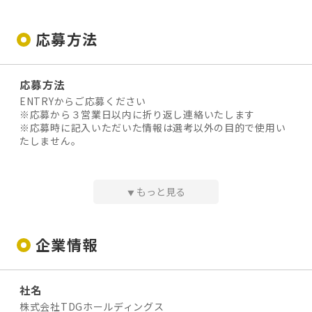
アクセス
近鉄山田線小俣駅より、徒歩25分
応募方法
JR参宮線宮川駅より、徒歩12分
応募方法
給与
ENTRYからご応募ください
【月給】¥200,000〜¥280,000
※応募から３営業日以内に折り返し連絡いたします
※応募時に記入いただいた情報は選考以外の目的で使用い
下記から選択制
たしません。
①月給200,000円 年間総労働時間1,600時間 年間休日1
67日
②月給242,000円 年間総労働時間2,000時間 年間休日1
選考プロセス
もっと見る
48日
▼
１．エントリー
③月給280,000円 年間総労働時間2,400時間 年間休日1
２．Webによる書類選考
20日
３．対面による面接（1回）
４．役員による最終面接
企業情報
※無資格者の場合は、入社～資格取得前までは研修期間の
５．内定
為、給与は時給制となります（時給1090円）
※面接日、入社日などはご相談に応じて決定します。
社名
◆ 昇給・賞与
※在職中の方もご相談ください。
・昇給：あり
株式会社TDGホールディングス