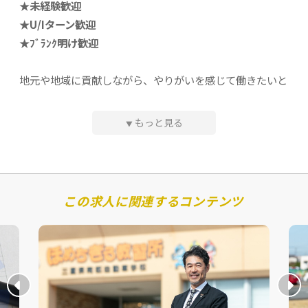
★未経験歓迎
★U/Iターン歓迎
◆ 生徒一人ひとりと深く関われる
★ﾌﾞﾗﾝｸ明け歓迎
担当制度を導入しており、入所から卒業まで同じ指導員が
生徒をサポートします。単なる運転技術の指導ではなく、
地元や地域に貢献しながら、やりがいを感じて働きたいと
生徒の成長を間近で見守り、感謝されるやりがいがありま
お考えの方にピッタリです！
す。
もっと見る
▼
◆ 社員が主体的に活躍できる風土
必須条件・スキル
ほめちぎる教習所伊勢が目指しているのは「管理なき組
織」。
・普通自動車免許（MT免許）
・普通二輪免許
上司から指示されて動くのではなく、一人ひとりが自ら考
この求人に関連するコンテンツ
※入社日までに取得していただければ大丈夫です！
え、強みを活かしながら活躍できる環境づくりを進めてい
ます。
歓迎条件・スキル
◆ 運転技術だけでなく「心」を伝える仕事
私たちが目指しているのは免許取得ではなく、「永遠の安
全」の提供です。