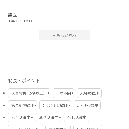
・賞与：あり(業績による）
問い合わせ先
◆ 諸手当
設立
株式会社TDGホールディングス 採用担当
・退職金（規定あり）
メールアドレス：saiyo@safety-nanbu.com
1961年 10月
・交通費
平日9：00～18：00
もっと見る
◆ 年収例
▼
資本金
①年収2,500,000円 年間総労働時間1,600時間 年間休日
20 百万円
167日
②年収3,104,000円 年間総労働時間2,000時間 年間休日
148日
代表者・役員
③年収3,560,000円 年間総労働時間2,400時間 年間休日
代表取締役 加藤 光一
120日
特長・ポイント
従業員数
勤務時間
約230名（※有期雇用者を含む）
大量募集（5名以上）
学歴不問
未経験歓迎
シフト制／8:45～21:10（実働5時間～10時間／休憩60分）
※1年単位変形労働時間制
第二新卒歓迎
ﾌﾞﾗﾝｸ明け歓迎
U・Iﾀｰﾝ歓迎
事業内容
・人材コンサルティングサービス
20代活躍中
30代活躍中
40代活躍中
・ITエンジニア人材派遣、紹介事業
休日・休暇
・自動車教習所運営