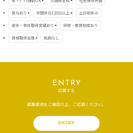
車・ﾊﾞｲｸ通勤OK
交通費支給
社会保険完備
年間休日120日～167日
・二輪レンタル
・有給休暇（有給休暇消化率90％以上）
・フィットネスクラブ運営
賞与あり
年間休日120日以上
土日祝休み
・年末年始休暇
・保険事業
・産前産後休暇、育児休暇
・教育事業
産休・育休取得実績あり
研修・教育制度あり
・介護休暇、看護休暇、慶弔休暇
・介護事業
・海外事業
・ドローン事業
資格取得支援
転勤なし
待遇・福利厚生
有料職業紹介事業許可番号：24-ユ-300247
・社会保険完備（雇用・労災・健康・厚生年金）
労働者派遣事業許可番号：派24-300714
・100円社食
無人航空機講習機関登録番号：国空無機第261960号
・受動喫煙対策：あり（原則禁煙）
本社所在地
研修・教育制度
ENTRY
三重県伊勢市小俣町元町1648-10
指導員資格取得まで完全フォロー
応募する
各種資格取得制度有
拠点所在地
募集要項をご確認の上、ご応募ください。
試用期間
・名古屋支店：愛知県名古屋市中区丸の内2丁目1-37 エ
スパシオ丸の内2F
最大3ヶ月（期間中の給与、待遇は本採用と同じ）
・ひまわり訪問看護リハビリステーション：名古屋市名東
ENTRY
区、名古屋市守山区、名古屋市昭和区
契約期間