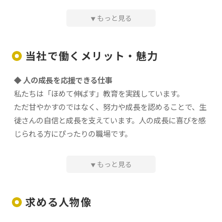
━━━━━━━━━━━━━━━━━━━
当社が運営する「ほめちぎる教習所伊勢」にて、自動車運
もっと見る
▼
転免許の教習インストラクターを募集中！
担任制度を導入しており、卒業までしっかりと指導できる
当社で働くメリット・魅力
ので、やりがいを持って働けます◎
◆ 人の成長を応援できる仕事
具体的には
私たちは「ほめて伸ばす」教育を実践しています。
ただ甘やかすのではなく、努力や成長を認めることで、生
国家資格取得後は、
徒さんの自信と成長を支えています。人の成長に喜びを感
・教習所内や路上、高速道路での運転指導（技能教
じられる方にぴったりの職場です。
習）
・運転マナーや交通ルールなどの学科指導（学科教
習）
◆ 全国的に注目される唯一無二のブランド
もっと見る
▼
・生徒さんの進捗管理
「ほめちぎる教習所」はテレビや新聞など数多くのメディ
・洗車などの車の管理
アで紹介され、全国から注目を集めています。少子化が進
・社内イベントサポート などをお任せします！
求める人物像
む中でも多くの方に選ばれ続けている、業界でも珍しいブ
ランド力を持つ教習所です。