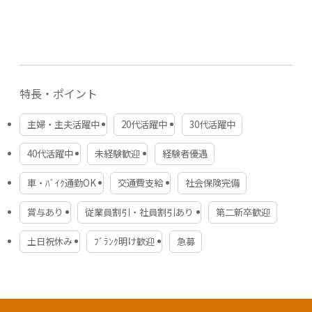
９：００～１３：００（休憩なし）
20,000,000円
９：００～１４：００（休憩なし）
※日曜定休日
※残業なし
代表者・役員
糠谷和弘
休日・休暇
特長・ポイント
・シフト制
従業員数
・日曜定休
215名(2026年7月現在)
主婦・主夫活躍中
20代活躍中
30代活躍中
・年末年始休暇
・有給休暇（入社後半年から法定通り付与）
40代活躍中
未経験歓迎
経験者優遇
事業内容
介護・保育・療養・飲食事業
待遇・福利厚生
車・ﾊﾞｲｸ通勤OK
交通費支給
社会保険完備
✔社会保険完備
✔ ゆるり福利厚生サービス （週30時間以上勤務の方）
賞与あり
従業員割引・社員割引あり
第二新卒歓迎
本社所在地
▷宿泊費補助（ご家族分も対象◎）
千葉県千葉市美浜区真砂2-24-8
▷映画館やテーマパークの割引チケットあり♪
土日祝休み
ﾌﾞﾗﾝｸ明け歓迎
急募
✔インフルエンザ予防助成金補助金
✔健康診断会社負担
拠点所在地
✔ 慶弔給付金（結婚・出産などのお祝い金）
✔ 宿泊費補助（ご家族分も対象◎）
【リハビリ型デイサービス】
✔ 受動喫煙対策あり（原則屋内禁煙）
・リハビリスタジオてぃーだ真砂