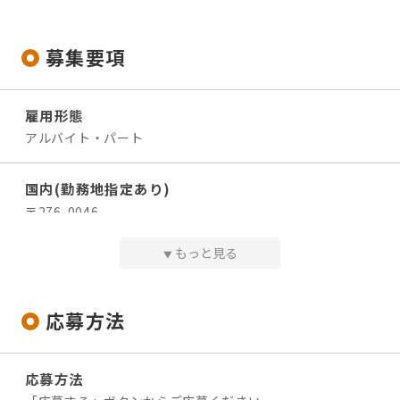
募集要項
雇用形態
アルバイト・パート
国内(勤務地指定あり)
〒276-0046
千葉県八千代市大和田新田60-6
もっと見る
▼
アクセス
東葉高速線「八千代緑が丘」から徒歩15分
応募方法
★自転車／バイク／マイカー（2km以上）通勤OK！
応募方法
給与