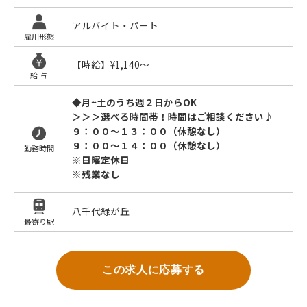
アルバイト・パート
雇用形態
【時給】¥1,140〜
給 与
◆月~土のうち週２日からOK
＞＞＞選べる時間帯！時間はご相談ください♪
９：００～１３：００（休憩なし）
９：００～１４：００（休憩なし）
勤務時間
※日曜定休日
※残業なし
八千代緑が丘
最寄り駅
この求人に応募する