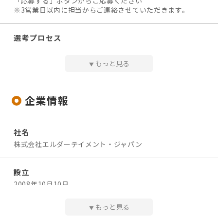
「応募する」ボタンからご応募ください
【時給】¥1,140〜
※3営業日以内に担当からご連絡させていただきます。
■無資格の方 時給1,140円
■介護職員初任者研修 1,180円
選考プロセス
■介護福祉士の資格 1,290円
★まずは、施設見学だけでもOK★
《採用選考スケジュール》
もっと見る
＊祝日手当 時給＋100円
▼
1）エントリー
※経験、スキル、前職給与を考慮の上決定いたします
2）面接１回
3）採用連絡
◆ 昇給・賞与
※応募から内定までの期間は平均1週間程になります。
企業情報
昇給：年1回
※今すぐの転職が難しいという方も、面接日/入社日の調整
が可能です。
◆ 諸手当
まずはお気軽にご応募ください♪
月給に加え、別途支給
社名
ご応募内容を確認後、折り返しご連絡をさしあげます。
・交通費（2km以上の方。月２万円まで実費支給）
株式会社エルダーテイメント・ジャパン
・祝日出勤の場合、時給100円UP！
・資格取得支援制度（取得費用を会社補助あり）
問い合わせ先
設立
リハビリスタジオてぃーだ八千代高津（担当：小尻）
☎：047-409-0231（8:30～17:30）※日・年末年始を除く
2008年10月10日
勤務時間
◆月~土のうち週２日からOK
もっと見る
▼
資本金
＞＞＞選べる時間帯！時間はご相談ください♪