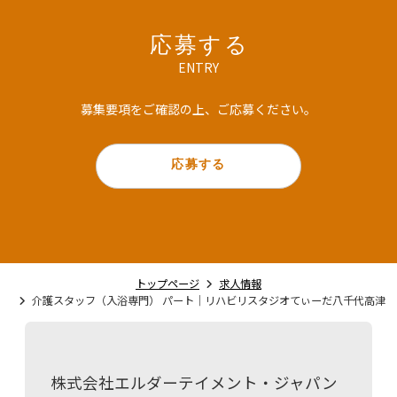
✔ 資格取得支援制度あり
・リハビリてぃーだ小仲台
✔ 同法人が運営する「てぃだまちテラス」では飲食が従業
・リハビリてぃーだ千城台
員2割引
・リハビリスタジオてぃーだ八千代高津
応募する
・リハビリスタジオてぃーだ桜木
ENTRY
＝＝＝＝＝＝＝＝＝＝＝＝＝＝＝＝＝
【訪問看護】
◆サンキュー手当（WOWカード制度）
募集要項をご確認の上、ご応募ください。
・訪問看護ステーションTida美浜
日々の「ありがとう」をカードで伝え合う、心あたたまる
・訪問看護ステーションTida美浜 サテライト桜木
制度です。
毎月300枚以上のカードがやりとりされています♪
【ケアプランセンター】
応募する
・介護相談センター美浜
◆年間表彰制度あり
努力や気配りがしっかり評価される！
【保育事業】
縁の下の力持ち賞 ・居てくれるだけで安心で賞など、ユニ
・てぃだまちキッズ新検見川駅前（千葉市小規模保育事
ークな表彰がたくさんあります♪
業）
・てぃだまちキッズ八千代高津（企業主導型保育事業）
◆子育て応援企業です
・てぃだまちキッズ検見川浜（認可保育園）
トップページ
求人情報
子育て中のパパ・ママが多く活躍中！
介護スタッフ（入浴専門） パート｜リハビリスタジオてぃーだ八千代高津
「お互いさま」の気持ちで支え合いながら働けます。
【児童発達支援・放課後等デイサービス】
＝＝＝＝＝＝＝＝＝＝＝＝＝＝＝＝＝
・てぃだまち倶楽部検見川浜（児童発達支援）
・てぃだまちジュニア幕張ベイタウン教室（放課後等デイ
サービス）
研修・教育制度
株式会社エルダーテイメント・ジャパン