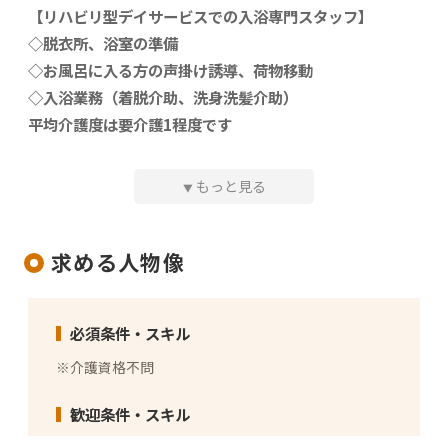
【リハビリ型デイサービスでの入浴専門スタッフ】
◇脱衣所、浴室の準備
◇お風呂に入る方の声掛け誘導、荷物移動
◇入浴業務（着脱介助、洗身洗髪介助）
平均介護度は要介護1程度です
（
身の回りのことはほとんど自分ででき、部分的にサポー
トが必要な状態です）
もっと見る
▼
求める人物像
必須条件・スキル
※介護資格不問
歓迎条件・スキル