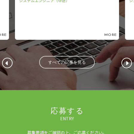
システムエンジニア（中途）
シ
ORE
MORE
すべての記事を見る
応募する
ENTRY
募集要項をご確認の上、ご応募ください。