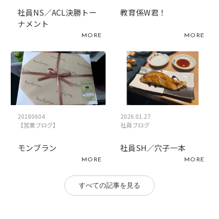
社員NS／ACL決勝トー
教育係W君！
ナメント
MORE
MORE
20180604
2026.01.27
【営業ブログ】
社員ブログ
モンブラン
社員SH／穴子一本
MORE
MORE
すべての記事を見る