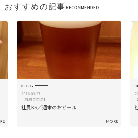
おすすめの記事
RECOMMENDED
BLOG
B
2016.03.27
2
【社員ブログ】
社員KS／週末のおビール
RE
MORE