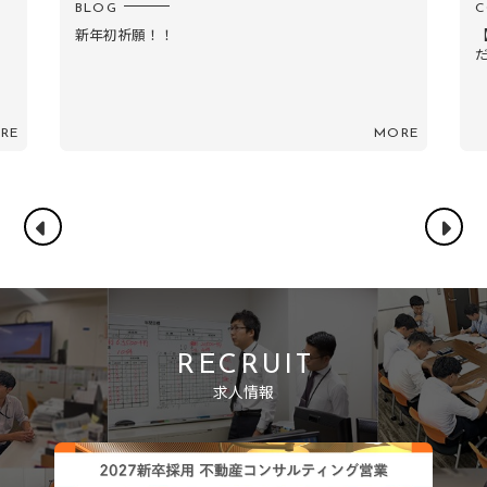
COMPANY
C
【若手座談会】イデアルを選んだ理由。難しい仕事
だからこそ、成長でき...
RE
MORE
RECRUIT
求人情報