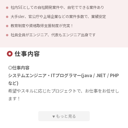
社内SEとしての自社開発案件や、自宅でできる案件あり
大手sler、官公庁や上場企業などの案件多数で、業績安定
教育制度や資格取得支援制度が充実！
社員全員がエンジニア、代表もエンジニア出身です
仕事内容
◎仕事内容
システムエンジニア・ITプログラマー(java / .NET / PHP
など)
希望やスキルに応じたプロジェクトで、お仕事をお任せし
ます！
ご希望に応じて開発チームを牽引するPLやPM、管理職な
ど、当社を支えるポジションでご活躍頂くことも可能で
もっと見る
▼
す！