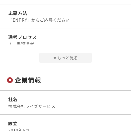
◆ 備考
応募方法
※在宅ワークの場合もあります
※転居を伴う転勤はありません。関西でずっと大手案件や
「ENTRY」からご応募ください
上流工程に関わり、キャリアを積み続けられます。
選考プロセス
１．書類選考
給与
２．面接（1回）
【年収】¥4,320,000〜¥6,760,000
３．内定
もっと見る
▼
※固定残業代月10h分 ¥17,600～を含む（超過分別途支
※面接日、入社日は希望を考慮いたします。
給）
※勤務中の方は、土日の面接もOK
※別途、インセンティブと各種手当支給（手当の詳細は福
※オンライン面接OK
企業情報
利厚生欄をご参照ください）
◆ 昇給・賞与
問い合わせ先
・昇給：
年1回（6月）
社名
株式会社ライズサービス：採用担当 南
・賞与：
年2回（6月・12月）
株式会社ライズサービス
☎：06-6125-5923（対応時間 9：00～18：00）
✉：a-minami@riseservice.co.jp
◆ 諸手当
・交通費：全額支給
設立
・役職手当：1～5万円/月
2010年6月