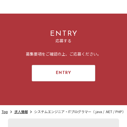
・介護休暇
・育休/産休
・慶弔休暇など
会社HP
https://riseservice.co.jp/
待遇・福利厚生
ENTRY
・社会保険完備（雇用・労災・健康・厚生年金）
応募する
・退職金制度
・インセンティブ制度
・資格取得支援（資格取得までの費用は全額会社負担）
募集要項をご確認の上、ご応募ください。
・書籍購入支援（半期面談で定めた個人目標に合致する範
囲）
・外部研修手当（年5回まで、外部の1日研修費を会社負
ENTRY
担）
・受動喫煙対策あり（原則屋内禁煙）
研修・教育制度
「社員全員、エンジニアの会社」ならではの育成制度
株式会社ライズサービスでは、テクニカルスキルに加え、
Top
求人情報
システムエンジニア・ITプログラマー（ java / .NET / PHP）
顧客に信頼されるヒューマンスキルの育成も重視した研修
を行っています。さまざまな分野、業界の企業様から「ラ
イズサービスなら安心」という定評をいただき、一度受注