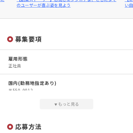
のユーザーが喜ぶ姿を見よう
い自
から依頼されたりして案件受注に至った場合、利益の5～
にご応募ください！
やってみたいことや得意なこと、希望するキャリアパ
20％をエンジニア本人に還元します！また、プロジェク
スがあれば、ぜひご相談ください。
ト内でメンバーをフォローする立場になった場合も、イン
センティブを支給します（役職手当は別に支給します）。
募集要項
⭐️働きやすい環境
★住宅手当
雇用形態
★年間休日120日以上
正社員
★会社が費用全額負担の資格取得支援制度
★スキルアップに必要な書籍の購入手当を支給
国内(勤務地指定あり)
★2～3ヶ月間隔で外部研修の無料受講が可能
〒550-0012
★平均残業月10時間以内
大阪府大阪市西区立売堀 1丁目9－10 HOWAビル503
★充実の研修制度
もっと見る
▼
★キャリアサポート
アクセス
＜アクセス＞
応募方法
Osaka Metro各線「本町」駅 23番出口から徒歩4分