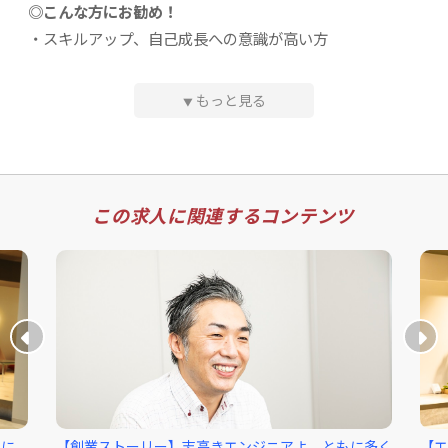
◎こんな方にお勧め！
られる定期面談も設けています。また、半期に1回は上司
◆言語：Java、.NET、PHP、Python、Node.js …
・スキルアップ、自己成長への意識が高い方
との面談を行い、顧客側と本人側の両面からの点数評価
◆DB：MySQL、PostgreSQL、DB2、SQL Server…
◆OS：Windows、Linux…
・新しいことにもチャレンジ精神を持って取り組める方
と、客観的な目標の設定も実施しています。
◆フレームワーク：Spring Framework、Seasar2、S
・周囲の人々と協調しながら業務に取り組める方
もっと見る
▼
truts2、CakePHP、Zend Framework …
・大手案件や上流工程に挑戦したい方
⭐️「社員全員が技術者」だから、徹底したエンジニアファ
・経験を活かして、PLやPM、管理職にステップアップし
ースト
◎開発プロジェクト例（一部）
たい方
エンジニア出身の代表南を始め、「社員全員が技術者」と
◆大手電力会社の基幹システム／Java、.Net
⇒まずはお気軽にご応募ください！
いう環境で、勤怠管理の徹底、残業時間の調整、月に1度
◆大手建築会社の販売管理システム／.Net
この求人に関連するコンテンツ
の社員全員によるWEBミーティングなど、社員の要望をく
◆勤怠管理システム／PHP
み取った職場制度づくりに取り組んできました。ここ数年
◆ECサイト／Shopify、PHP、EC-Cube
必須条件・スキル
◆モバイルアプリ／Ionic、Angular
では、5年後、10年後の企業成長のビジョンを見据えて、
◆アプリケーションプラットフォーム（他社と共同開
新規事業の展開や管理職への登用も積極的に行っており、
・IT業界での実務経験（1年以上）
発）／Python
※工程、言語不問！
20代若手や女性も次々と役職者に就任しています。また、
・ネイティブレベルの日本語能力（N1以上）
性別を問わず産休や育休の取得実績も増えております。
／
＜お気軽にご応募ください！＞
⭐️「高収入」インセンティブ制度あり！
＼
エンジニアの技量が取引先に高く評価されたり、知り合い
ンに
【創業ストーリー】志高きエンジニアよ、ともに多く
【エ
まずは、ざっくばらんにお話いたしますので、お気軽