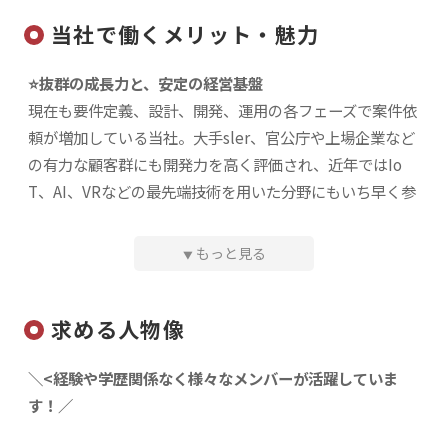
当社で働くメリット・魅力
◎求人のポイント
・リモートOKの案件あり！
⭐️抜群の成長力と、安定の経営基盤
・案件の90％は、2名以上で担当していただきます！
現在も要件定義、設計、開発、運用の各フェーズで案件依
・3ヶ月程度が中心、3年にわたる長期プロジェクトもあ
頼が増加している当社。大手sler、官公庁や上場企業など
り！
の有力な顧客群にも開発力を高く評価され、近年ではIo
・風通しの良い企業文化！月に1度の社員全員によるWEB
T、AI、VRなどの最先端技術を用いた分野にもいち早く参
ミーティング実施
入しています。
・資格取得支援あり！快適な環境で学べてスキルアップで
きる環境です！
もっと見る
▼
⭐️「なりたい」を応援するキャリアサポート
・年間休日120日以上！土日祝日休み！
社員一人ひとりの志向するキャリア像をスキル・マインド
・研修制度充実！業務に慣れるまでしっかりとサポートし
求める人物像
の両面から尊重し、アサイン時には個人の得意分野や希望
ます！
に応じて参加プロジェクトを決定する方針を貫いていま
＼<経験や学歴関係なく様々なメンバーが活躍していま
す。プロジェクト先での常駐開始後もエンジニアへのサポ
す！／
具体的には
ートに力を入れており、業界では珍しい社長直通のホット
ライン電話や、今後の希望や現状の悩み事などを打ち明け
◎開発環境