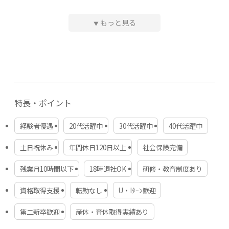
・住宅手当：1人暮らしの場合 1万円/月
・インセンティブ
もっと見る
▼
資本金
■高収入を底上げ！インセンティブ制度とは？
1,000万円
エンジニアの技量が取引先に高く評価されたり、知り合い
から依頼されたりして案件受注に至った場合、利益の5～2
0％をエンジニア本人に還元します。また、プロジェクト内
代表者・役員
でメンバーをフォローする立場になった場合も、インセン
南 篤志
ティブを支給します（役職手当は別に支給します）。
特長・ポイント
従業員数
勤務時間
38人
経験者優遇
20代活躍中
30代活躍中
40代活躍中
9:00～18:00
（実働8時間、休憩1時間）
土日祝休み
年間休日120日以上
社会保険完備
本社所在地
休日・休暇
大阪市西区立売堀1-9-10 HOWAビル503
残業月10時間以下
18時退社OK
研修・教育制度あり
★年間休日120日以上
・完全週休2日制（土日祝休み）
資格取得支援
転勤なし
U・Iﾀｰﾝ歓迎
・年末年始休暇（12月30日～1月3日）
拠点所在地
・夏期休暇
支社：東京都港区浜松町1-9-11 浜松町55ビル4F（東京支
第二新卒歓迎
産休・育休取得実績あり
・GW
社）
・有給休暇