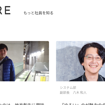
RE
もっと社員を知る
システム部
副部長 八木 和人
めたのは、地方創生に興味
『ゆるい』のが魅力の