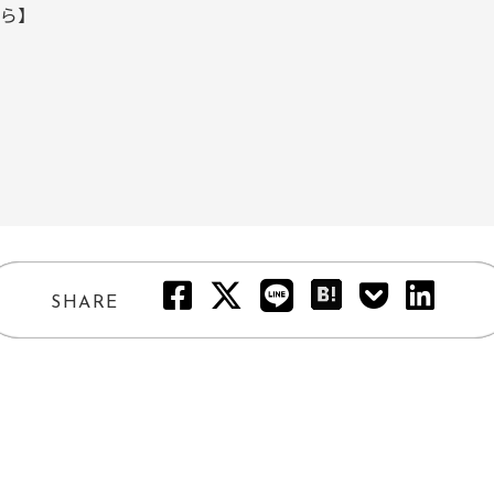
ら】
SHARE