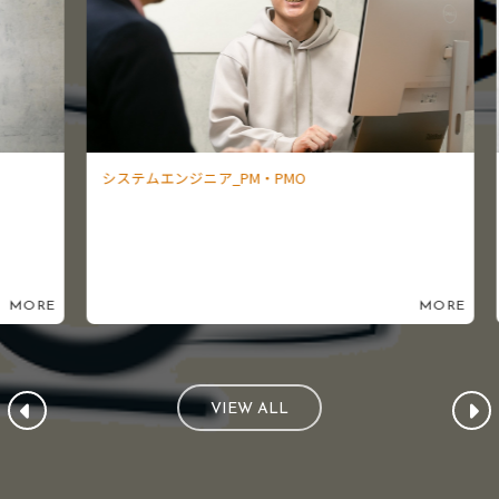
システムエンジニア_PM・PMO
イ
ORE
MORE
VIEW ALL