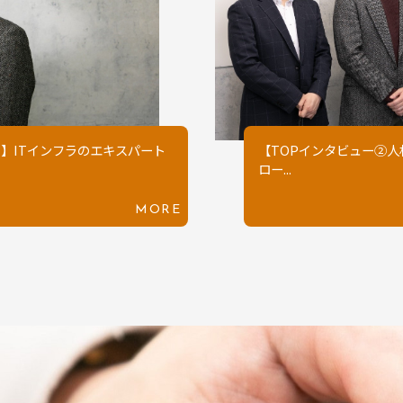
】ITインフラのエキスパート
【TOPインタビュー②
ロー...
MORE