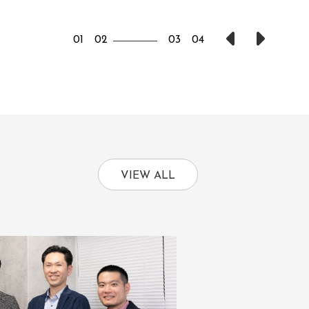
1
2
3
4
VIEW ALL