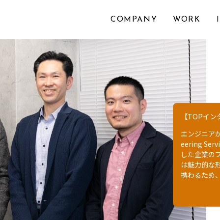
COMPANY
WORK
【エンジニア
2021年に
ィスビルに、
え、同社の
いる現場や
は、DRモ
正一郎...