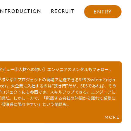
INTRODUCTION
RECRUIT
ENTRY
】「ITインフラなら誰にも負けない」。そう言える専門性...
開催されたオリンピックのメイン会場に近い、東京・渋谷区のオフ
SES事業を展開するDRモビリティーズの本社がある。とはい
エンジニアがそこへ出勤することは少ない。それぞれが携わって
、自宅やカフェからリモートワークで業務に携わっている。今回
ビリティーズの中で、フルリモートワークで働くエンジニア、本多
MORE