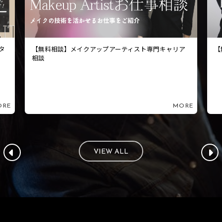
ア
【無料相談】美容部員専門のキャリア相談
【
ORE
MORE
VIEW ALL