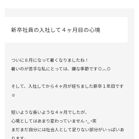
新卒社員の入社して４ヶ月目の心境
ついに８月になって暑くなりましたね！
暑いのが苦手な私にとっては、嫌な季節です⊙︿⊙
そして、入社してから４ヶ月が経ちました新卒１年目です
☺︎
短いような長いような４ヶ月でしたが、
心境としてはあまり変わっていません◔_◔笑
まだまだ自分には社会人として足りない部分がいっぱいあ
ります。