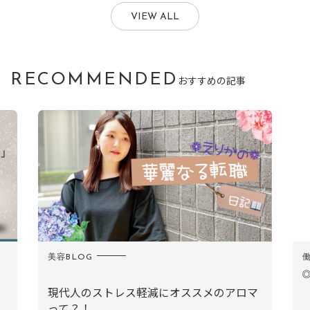
VIEW ALL
RECOMMENDED
おすすめの記事
働き方
美
◎チーム２◎フレイ（Flei）
マ