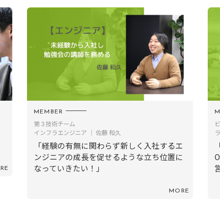
MEMBER
M
第３技術チーム
インフラエンジニア ｜ 佐藤 和久
ラ
「経験の有無に関わらず新しく入社するエ
ンジニアの成長を促せるような立ち位置に
なっていきたい！」
RE
MORE