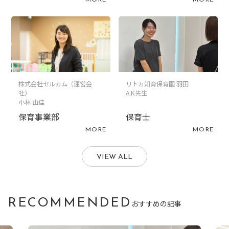
株式会社セルカム（運営会
リトカ知育保育園 羽田
社）
A.K先生
小林 由佳
保育事業部
保育士
MORE
MORE
VIEW ALL
RECOMMENDED
おすすめの記事