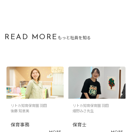
READ MORE
もっと社員を知る
リトカ知育保育園 羽田
リトカ知育保育園 羽田
後藤 知恵美
畑野みさ先生
保育事務
保育士
MORE
MORE