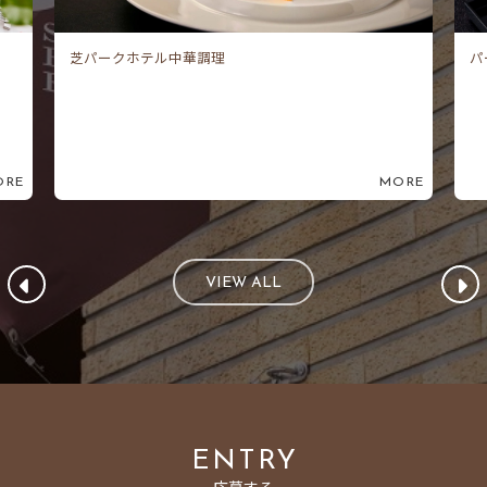
パークホテル東京 和食調理
芝
ORE
MORE
VIEW ALL
ENTRY
応募する