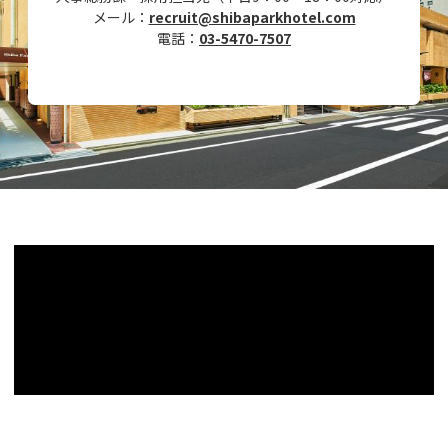
メール：
recruit@shibaparkhotel.com
電話：
03-5470-7507