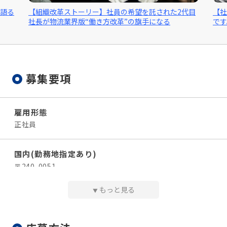
ーリー】社員の希望を託された2代目
【社長インタビュー】トラッ
版“働き方改革”の旗手になる
です。
募集要項
雇用形態
正社員
国内(勤務地指定あり)
〒240-0051
神奈川県横浜市保土ケ谷区上菅田町1406
もっと見る
▼
給与
【月給】¥332,662〜¥393,146