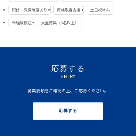
東京（町田・江戸川・八王子）
神奈川（横浜・厚木）
研修・教育制度あり
資格取得支援
土日祝休み
埼玉（所沢・岩槻・吉川）
静岡（藤枝・沼津・長泉）
未経験歓迎
大量募集（5名以上）
茨城（坂東）
採用データ
平均勤続勤務年数：10年（2018年度実績）
役員及び管理的地位にある者に占める女性の割合：4.
2％（2020年度実績）
応募する
会社HP
ENTRY
https://suntos.co.jp/
募集要項をご確認の上、ご応募ください。
応募する