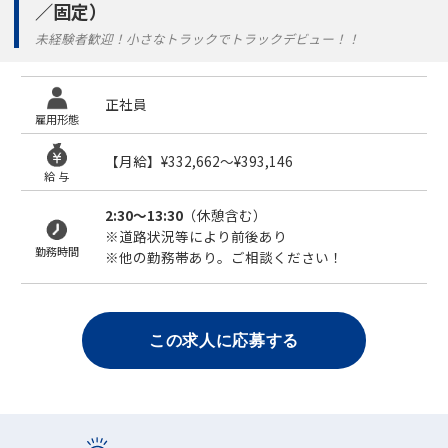
／固定）
未経験者歓迎！小さなトラックでトラックデビュー！！
正社員
雇用形態
【月給】¥332,662〜¥393,146
給 与
2:30～13:30
（休憩含む）
※道路状況等により前後あり
勤務時間
※他の勤務帯あり。ご相談ください！
この求人に応募する