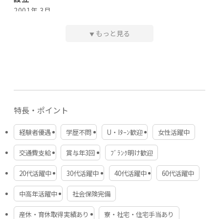
休日・休暇
2001年 3月
・週休6日～
・出産育児休暇（取得実績あり）
もっと見る
▼
資本金
待遇・福利厚生
1000万円
・社会保険完備
・制服貸与
代表者・役員
・免許取得支援あり
・社宅あり（遠方の方、家賃7割を会社が負担、家電付き物
代表取締役社長 山本 秋彦
件あり）
・会員制高級リゾートホテルの利用権（会社からの利用補
特長・ポイント
従業員数
助金あり）
・受動喫煙対策あり（事務所内禁煙、屋外に喫煙所あり）
370名（パート含む／グループ合計）
経験者優遇
学歴不問
U・Iﾀｰﾝ歓迎
女性活躍中
交通費支給
賞与年3回
ﾌﾞﾗﾝｸ明け歓迎
試用期間
本社所在地
2ヶ月（給与の変動なし）
東京都多摩市関戸6丁目4番地12 第一諏訪ビル3階
20代活躍中
30代活躍中
40代活躍中
60代活躍中
中高年活躍中
社会保険完備
契約期間
拠点所在地
期間の定めなし
関東一円に12拠点
産休・育休取得実績あり
寮・社宅・住宅手当あり