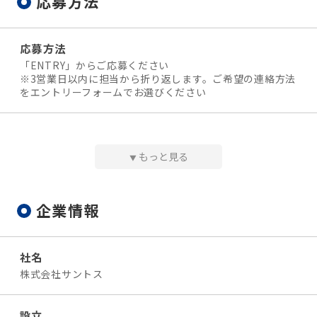
応募方法
※内訳：日給¥14.394 (別途深夜手当・配送手当あり）
◆ 昇給・賞与
応募方法
賞与 年3回（年2回＋決算賞与）
「ENTRY」からご応募ください
昇給 年1回
※3営業日以内に担当から折り返します。ご希望の連絡方法
をエントリーフォームでお選びください
◆ 諸手当
・交通費：月10000円まで
・残業手当：超過分全額支給
選考プロセス
・夜勤手当：22～5時は割増賃金で支給
１）エントリー
もっと見る
・勤続手当：毎年加算
▼
２）面接（1~2回）
・表彰/祝い金：無事故、燃費、永年勤続（10年で10万
３）内定
円）など
★書類選考なし！
企業情報
★面接日・入社日はご希望に応じます
★事前の職場見学もOKです！
勤務時間
2:30～13:30
（休憩含む）
社名
※道路状況等により前後あり
問い合わせ先
株式会社サントス
※他の勤務帯あり。ご相談ください！
株式会社サントス 本社 採用担当まで
TEL：080-7204-9677
設立