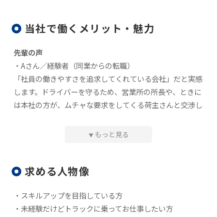
当社で働くメリット・魅力
先輩の声
・Aさん／経験者（同業からの転職）
「社員の働きやすさを追求してくれている会社」だと実感
します。ドライバーを守るため、営業所の所長や、ときに
は本社の方が、ムチャな要求をしてくる荷主さんと交渉し
てくれることも。
もっと見る
▼
・Bさん／未経験（前職ゴルフショップ店員）
「稼げそう」だから転職しました。そのためなら「激務で
求める人物像
もなんとか耐えよう」と思っていました。でも、働き始め
てみたら、公休はしっかり取得できるし、有給休暇の取得
・スキルアップを目指している方
も推奨している。「激務」「長時間労働」はつくられたイ
・未経験だけどトラックに乗ってお仕事したい方
メージなんだな、と思いましたね。