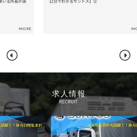
【1分でわかるサントス】③
RE
MORE
求人情報
RECRUIT