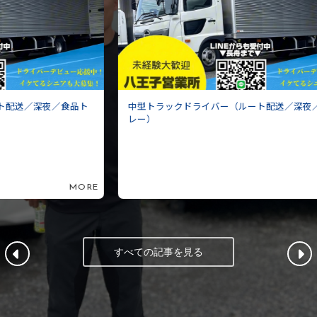
ト
中型トラックドライバー（ルート配送／深夜／食品ト
3
レー）
営
ORE
MORE
すべての記事を見る