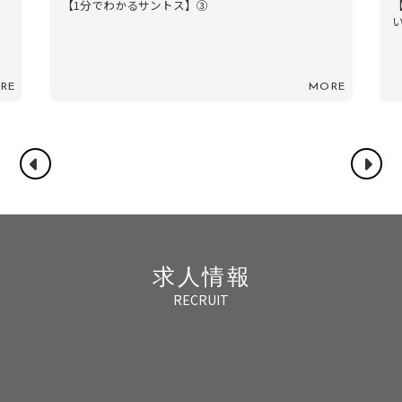
【1分でわかるサントス】③
RE
MORE
求人情報
RECRUIT