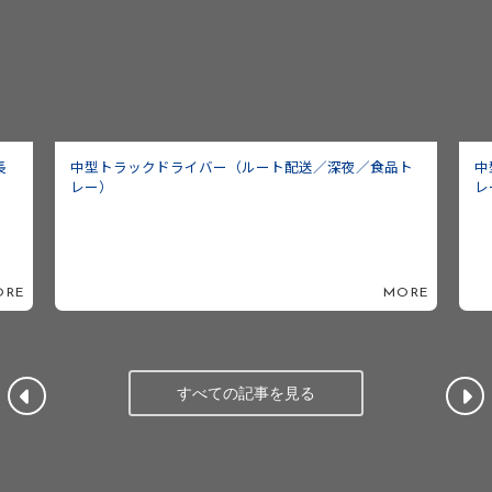
長
中型トラックドライバー（ルート配送／深夜／食品ト
中
レー）
レ
ORE
MORE
すべての記事を見る