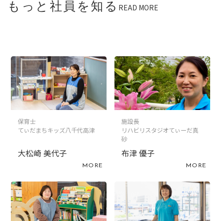
もっと社員を知る
READ MORE
保育士
施設長
てぃだまちキッズ八千代高津
リハビリスタジオてぃーだ真
砂
大松崎 美代子
布津 優子
MORE
MORE