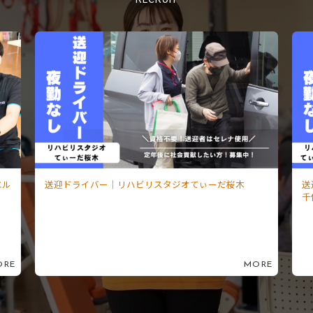
エル
送迎ドライバー｜リハビリスタジオてぃーだ桜木
送
千
ORE
MORE