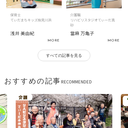
保育士
介護職
てぃだまちキッズ検見川浜
リハビリスタジオてぃーだ真
砂
浅井 美由紀
當麻 万亀子
MORE
MORE
すべての記事を見る
おすすめの記事
RECOMMENDED