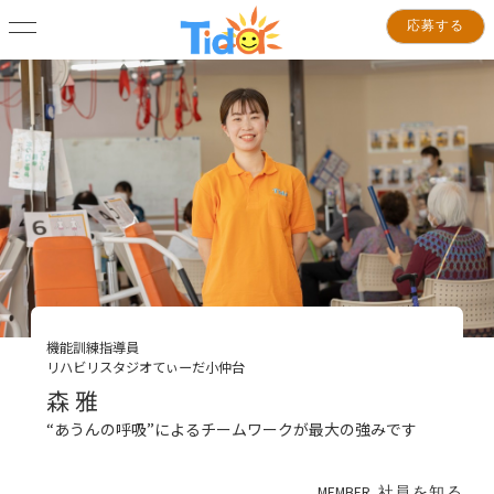
応募する
機能訓練指導員
リハビリスタジオてぃーだ小仲台
森 雅
“あうんの呼吸”によるチームワークが最大の強みです
MEMBER
社員を知る