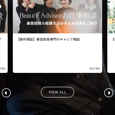
ア
【無料相談】美容部員専門のキャリア相談
【
ORE
MORE
VIEW ALL