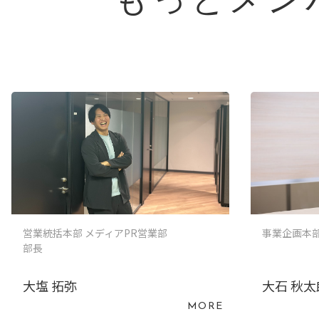
もっとメン
営業統括本部 メディアPR営業部
事業企画本部
部長
大塩 拓弥
大石 秋太
MORE