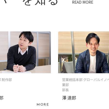
バーを知る
READ MORE
 制作部
営業統括本部 グローバルイノ
業部
部長
郎
澤 達郎
MORE