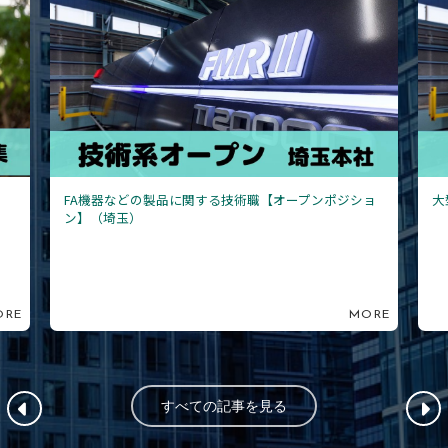
ョ
大型切断機の電気設計（埼玉）
F
ORE
MORE
すべての記事を見る