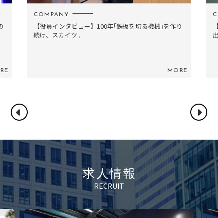
COMPANY
C
り
【新プロダクト開発者対談】職種横断チームが生み
出した“高級車のよう...
設
RE
MORE
求人情報
RECRUIT