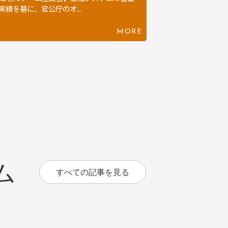
実績を基に、官公庁のオ...
MORE
ム
すべての記事を見る
What’s RisingSystem