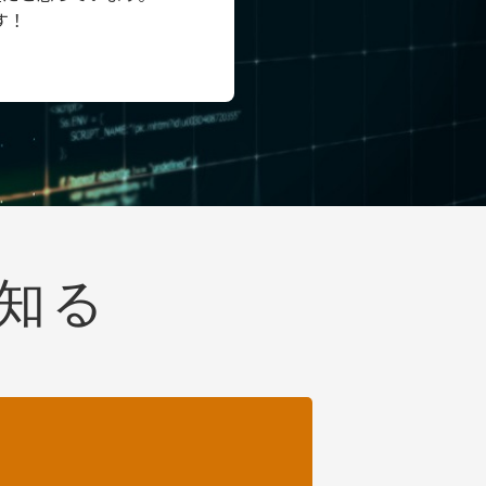
す！
知る