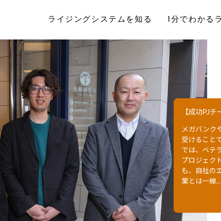
ライジングシステムを知る
1分でわかる
【リーダー座
日本の金融
に、金融系
の本社オフ
対し、ベテ
整っている
N、W.Y、...