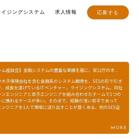
ライジングシステム
求人情報
応募する
談会】経験豊富なエンジニアが寄り添うから、若手が急速に...
の中心地の1つである東京・茅場町。地下鉄茅場町駅のすぐそば
のシステム開発に豊富な実績を持つIT企業、ライジングシステム
ィスがある。新卒・中途を問わず、経験の浅い若手エンジニアに
ランエンジニアのリーダーが寄り添い、自己成長を促す仕組みが
のが強みだ。そこで今回は、若手をサポートする役割を担うF.
MORE