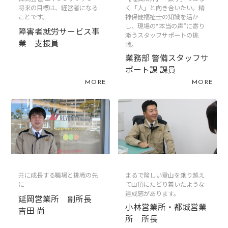
将来の目標は、経営者になる
く「人」と向き合いたい。精
ことです。
神保健福祉士の知識を活か
し、現場の“本当の声”に寄り
障害者就労サービス事
添うスタッフサポートの挑
業 支援員
戦。
業務部 警備スタッフサ
ポート課 課員
MORE
MORE
共に成長する職場と挑戦の先
まるで険しい登山を乗り越え
に
て山頂にたどり着いたような
達成感があります。
延岡営業所 副所長
小林営業所・都城営業
吉田 尚
所 所長