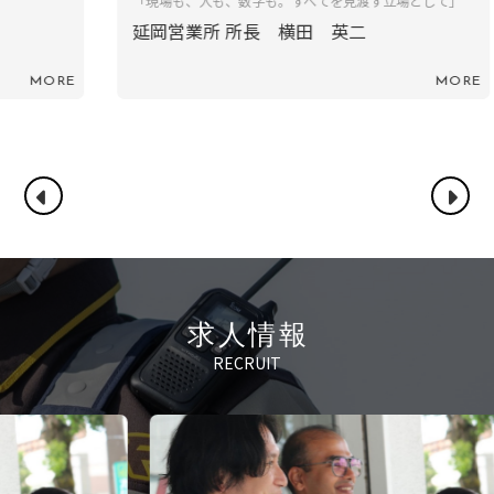
「現場も、人も、数字も。すべてを見渡す立場として」
延岡営業所 所長 横田 英二
RE
MORE
求人情報
RECRUIT