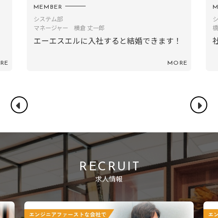
MEMBER
M
システム部
マネージャー 横倉 丈一郎
エーエスエルに入社すると結婚できます！
RE
MORE
RECRUIT
求人情報