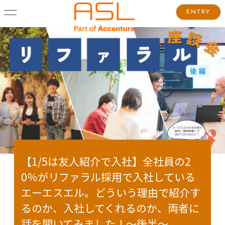
ENTRY
【1/5は友人紹介で入社】全社員の2
0％がリファラル採用で入社している
エーエスエル。どういう理由で紹介す
るのか、入社してくれるのか、両者に
話を聞いてみました！～後半～