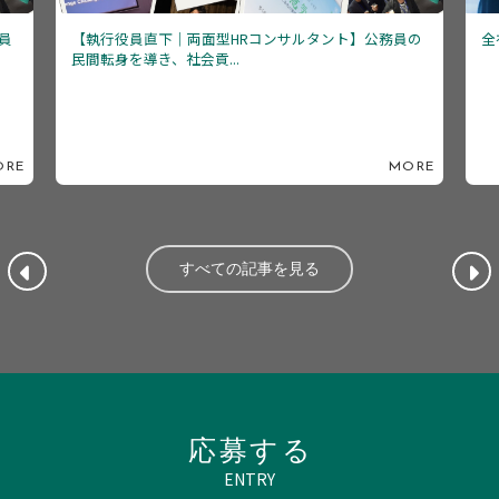
の
全社採用担当 リーダー候補（採用実務統括）
年
新
ORE
MORE
すべての記事を見る
応募する
ENTRY