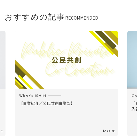
おすすめの記事
RECOMMENDED
CAREER
M
「事業は、リーダーの器以上には大きくならない」
入社10年目、ゼロか...
RE
MORE