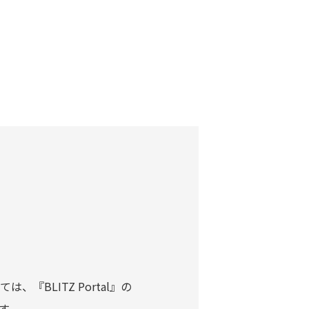
BLITZ Portal』の
す。