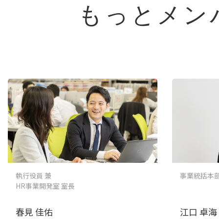
もっとメン
執行役員 兼
事業統括本
HR事業開発室 室長
春見 佳佑
江口 卓海